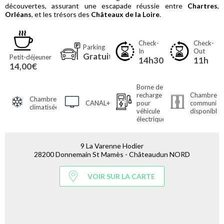
découvertes, assurant une escapade réussie entre
Chartres
,
Orléans
, et les trésors des
Châteaux de la Loire
.
Check-
Check-
Parking
In
Out
Gratuit
Petit-déjeuner
14h30
11h
14,00€
Borne de
recharge
Chambre(s)
Chambres
CANAL+
pour
communican
climatisées
véhicule
disponible(
électrique
9 La Varenne Hodier
28200 Donnemain St Mamès - Châteaudun NORD
VOIR SUR LA CARTE