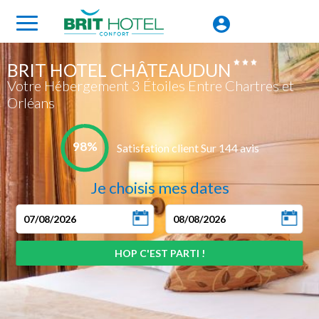
BRIT HOTEL CHÂTEAUDUN
Votre Hébergement 3 Étoiles Entre Chartres et
Orléans
98%
Satisfation client Sur 144 avis
Je choisis mes dates