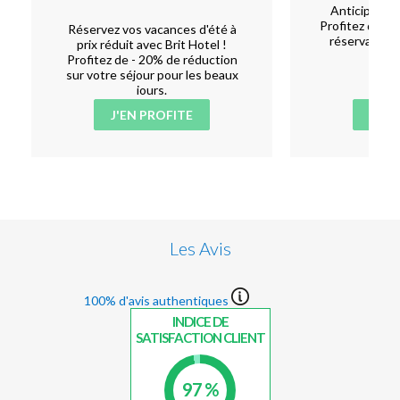
Anticipez, p
Profitez de 5 
Réservez vos vacances d'été à
réservant au
prix réduit avec Brit Hotel !
l'
Profitez de - 20% de réduction
sur votre séjour pour les beaux
jours.
J'EN PROFITE
J'EN
Les Avis
100% d'avis authentiques
INDICE DE
SATISFACTION CLIENT
97 %