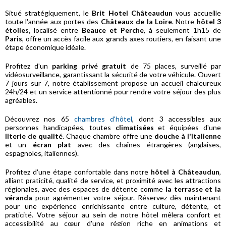
Situé stratégiquement, le
Brit Hotel Châteaudun
vous accueille
toute l'année aux portes des
Châteaux de la Loire
. Notre
hôtel 3
étoiles,
localisé entre
Beauce et Perche
, à seulement 1h15 de
Paris
, offre un accès facile aux grands axes routiers, en faisant une
étape économique idéale.
Profitez d'un
parking privé gratuit
de 75 places, surveillé par
vidéosurveillance, garantissant la sécurité de votre véhicule. Ouvert
7 jours sur 7, notre établissement propose un accueil chaleureux
24h/24 et un service attentionné pour rendre votre séjour des plus
agréables.
Découvrez nos 65
chambres d'hôtel
, dont 3 accessibles aux
personnes handicapées, toutes
climatisées
et équipées d'une
literie de qualité
. Chaque chambre offre une
douche à l'italienne
et un
écran plat
avec des chaînes étrangères (anglaises,
espagnoles, italiennes).
Profitez d'une étape confortable dans notre
hôtel à Châteaudun
,
alliant praticité, qualité de service, et proximité avec les attractions
régionales, avec des espaces de détente comme
la terrasse et la
véranda
pour agrémenter votre séjour. Réservez dès maintenant
pour une expérience enrichissante entre culture, détente, et
praticité. Votre séjour au sein de notre hôtel mêlera confort et
accessibilité au cœur d'une région riche en animations et