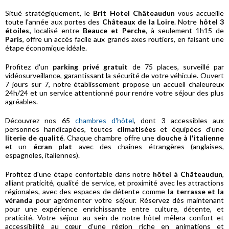
Situé stratégiquement, le
Brit Hotel Châteaudun
vous accueille
toute l'année aux portes des
Châteaux de la Loire
. Notre
hôtel 3
étoiles,
localisé entre
Beauce et Perche
, à seulement 1h15 de
Paris
, offre un accès facile aux grands axes routiers, en faisant une
étape économique idéale.
Profitez d'un
parking privé gratuit
de 75 places, surveillé par
vidéosurveillance, garantissant la sécurité de votre véhicule. Ouvert
7 jours sur 7, notre établissement propose un accueil chaleureux
24h/24 et un service attentionné pour rendre votre séjour des plus
agréables.
Découvrez nos 65
chambres d'hôtel
, dont 3 accessibles aux
personnes handicapées, toutes
climatisées
et équipées d'une
literie de qualité
. Chaque chambre offre une
douche à l'italienne
et un
écran plat
avec des chaînes étrangères (anglaises,
espagnoles, italiennes).
Profitez d'une étape confortable dans notre
hôtel à Châteaudun
,
alliant praticité, qualité de service, et proximité avec les attractions
régionales, avec des espaces de détente comme
la terrasse et la
véranda
pour agrémenter votre séjour. Réservez dès maintenant
pour une expérience enrichissante entre culture, détente, et
praticité. Votre séjour au sein de notre hôtel mêlera confort et
accessibilité au cœur d'une région riche en animations et