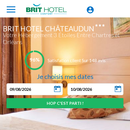
BRIT HOTEL CHÂTEAUDUN
Votre Hébergement 3 Étoiles Entre Chartres et
Orléans
96%
Satisfation client Sur 148 avis
Je choisis mes dates