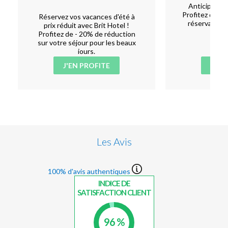
Anticipez, p
Profitez de 5 
Réservez vos vacances d'été à
réservant au
prix réduit avec Brit Hotel !
l'
Profitez de - 20% de réduction
sur votre séjour pour les beaux
jours.
J'EN PROFITE
J'EN
Les Avis
100% d'avis authentiques
INDICE DE
SATISFACTION CLIENT
96 %