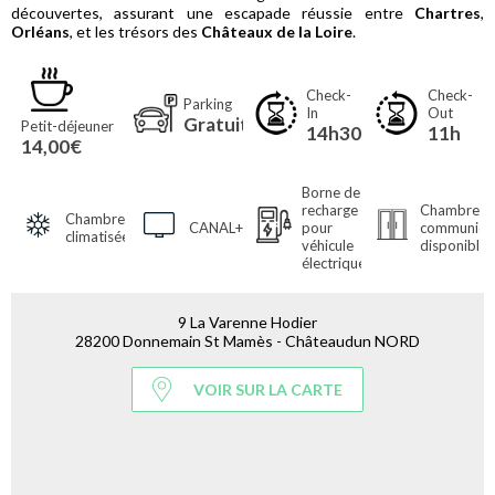
découvertes, assurant une escapade réussie entre
Chartres
,
Orléans
, et les trésors des
Châteaux de la Loire
.
Check-
Check-
Parking
In
Out
Gratuit
Petit-déjeuner
14h30
11h
14,00€
Borne de
recharge
Chambre(s)
Chambres
CANAL+
pour
communican
climatisées
véhicule
disponible(
électrique
9 La Varenne Hodier
28200 Donnemain St Mamès - Châteaudun NORD
VOIR SUR LA CARTE